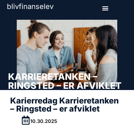
blivfinanselev
KARRIERETANKEN –
RINGSTED – ER AFVIKLET
Karierredag Karrieretanken
– Ringsted – er afviklet
10.30.2025