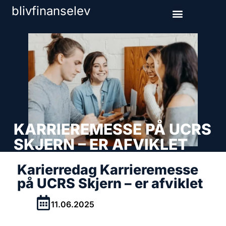
blivfinanselev
KARRIEREMESSE PÅ UCRS
SKJERN – ER AFVIKLET
Karierredag Karrieremesse
på UCRS Skjern – er afviklet
11.06.2025